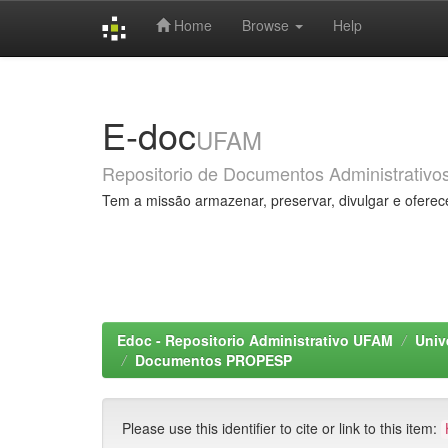
Home
Browse
Help
Skip
navigation
E-doc
UFAM
Repositorio de Documentos Administrativo
Tem a missão armazenar, preservar, divulgar e oferec
Edoc - Repositorio Administrativo UFAM
Univ
Documentos PROPESP
Please use this identifier to cite or link to this item: