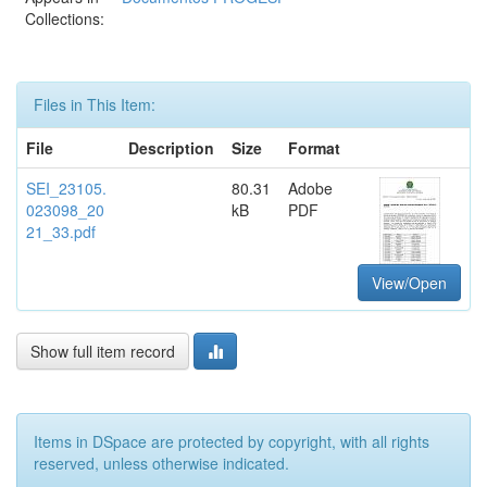
Collections:
Files in This Item:
File
Description
Size
Format
SEI_23105.
80.31
Adobe
023098_20
kB
PDF
21_33.pdf
View/Open
Show full item record
Items in DSpace are protected by copyright, with all rights
reserved, unless otherwise indicated.