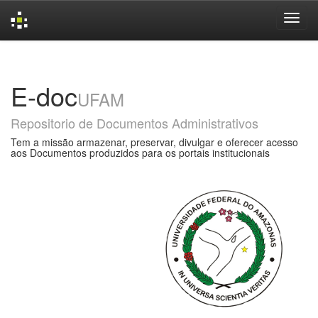
Skip
navigation
E-doc
UFAM
Repositorio de Documentos Administrativos
Tem a missão armazenar, preservar, divulgar e oferecer acesso
aos Documentos produzidos para os portais institucionais