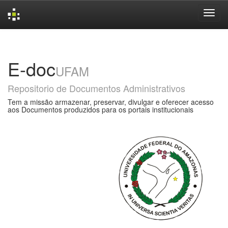
Skip
navigation
E-doc
UFAM
Repositorio de Documentos Administrativos
Tem a missão armazenar, preservar, divulgar e oferecer acesso
aos Documentos produzidos para os portais institucionais