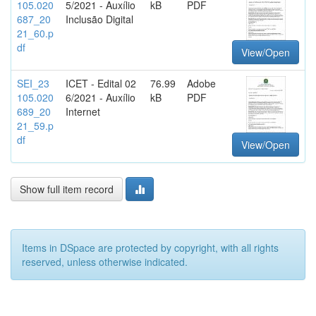
105.020
5/2021 - Auxílio
kB
PDF
687_20
Inclusão Digital
21_60.p
df
View/Open
SEI_23
ICET - Edital 02
76.99
Adobe
105.020
6/2021 - Auxílio
kB
PDF
689_20
Internet
21_59.p
df
View/Open
Show full item record
Items in DSpace are protected by copyright, with all rights
reserved, unless otherwise indicated.