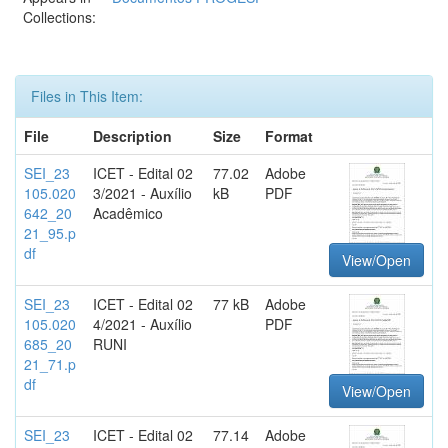
Collections:
Files in This Item:
File
Description
Size
Format
SEI_23
ICET - Edital 02
77.02
Adobe
105.020
3/2021 - Auxílio
kB
PDF
642_20
Acadêmico
21_95.p
df
View/Open
SEI_23
ICET - Edital 02
77 kB
Adobe
105.020
4/2021 - Auxílio
PDF
685_20
RUNI
21_71.p
df
View/Open
SEI_23
ICET - Edital 02
77.14
Adobe