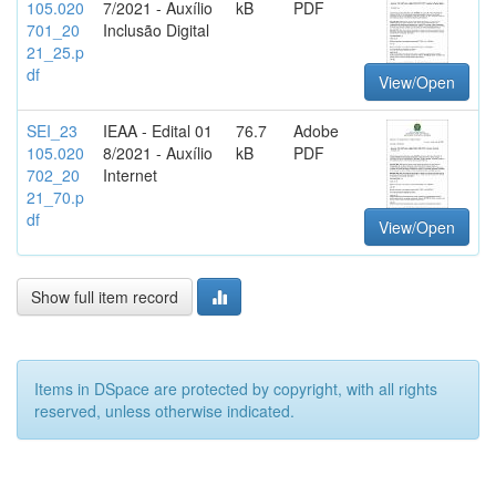
105.020
7/2021 - Auxílio
kB
PDF
701_20
Inclusão Digital
21_25.p
df
View/Open
SEI_23
IEAA - Edital 01
76.7
Adobe
105.020
8/2021 - Auxílio
kB
PDF
702_20
Internet
21_70.p
df
View/Open
Show full item record
Items in DSpace are protected by copyright, with all rights
reserved, unless otherwise indicated.