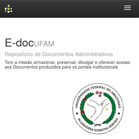
Skip
navigation
E-doc
UFAM
Repositorio de Documentos Administrativos
Tem a missão armazenar, preservar, divulgar e oferecer acesso
aos Documentos produzidos para os portais institucionais