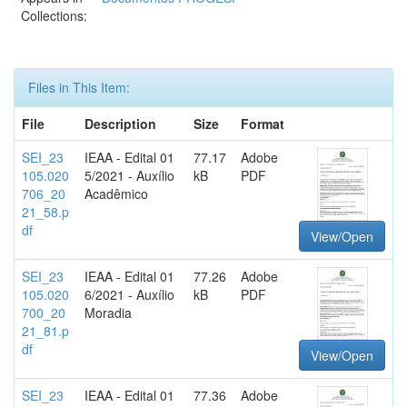
Collections:
Files in This Item:
File
Description
Size
Format
SEI_23
IEAA - Edital 01
77.17
Adobe
105.020
5/2021 - Auxílio
kB
PDF
706_20
Acadêmico
21_58.p
df
View/Open
SEI_23
IEAA - Edital 01
77.26
Adobe
105.020
6/2021 - Auxílio
kB
PDF
700_20
Moradia
21_81.p
df
View/Open
SEI_23
IEAA - Edital 01
77.36
Adobe