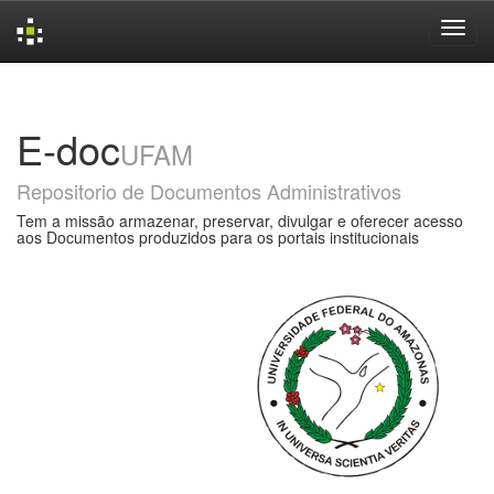
Skip
navigation
E-doc
UFAM
Repositorio de Documentos Administrativos
Tem a missão armazenar, preservar, divulgar e oferecer acesso
aos Documentos produzidos para os portais institucionais