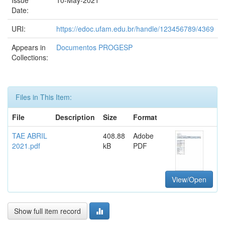
Issue
10-May-2021
Date:
URI:
https://edoc.ufam.edu.br/handle/123456789/4369
Appears in
Documentos PROGESP
Collections:
Files in This Item:
File
Description
Size
Format
TAE ABRIL
408.88
Adobe
2021.pdf
kB
PDF
View/Open
Show full item record