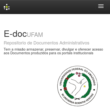
Skip
navigation
E-doc
UFAM
Repositorio de Documentos Administrativos
Tem a missão armazenar, preservar, divulgar e oferecer acesso
aos Documentos produzidos para os portais institucionais