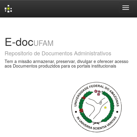
Skip
navigation
E-doc
UFAM
Repositorio de Documentos Administrativos
Tem a missão armazenar, preservar, divulgar e oferecer acesso
aos Documentos produzidos para os portais institucionais