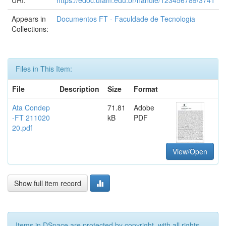
URI:
https://edoc.ufam.edu.br/handle/123456789/3741
Appears in
Documentos FT - Faculdade de Tecnologia
Collections:
Files in This Item:
File
Description
Size
Format
Ata Condep
71.81
Adobe
-FT 211020
kB
PDF
20.pdf
View/Open
Show full item record
Items in DSpace are protected by copyright, with all rights