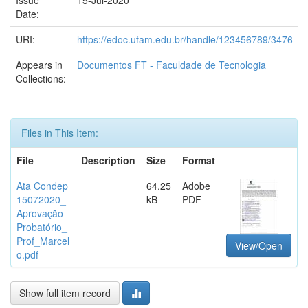
Issue
15-Jul-2020
Date:
URI:
https://edoc.ufam.edu.br/handle/123456789/3476
Appears in
Documentos FT - Faculdade de Tecnologia
Collections:
Files in This Item:
File
Description
Size
Format
Ata Condep
64.25
Adobe
15072020_
kB
PDF
Aprovação_
Probatório_
Prof_Marcel
View/Open
o.pdf
Show full item record