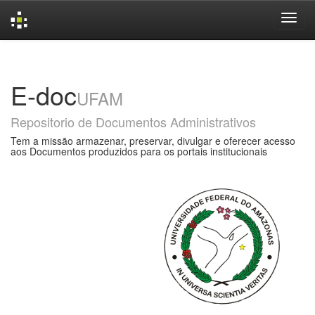
Skip
navigation
E-doc
UFAM
Repositorio de Documentos Administrativos
Tem a missão armazenar, preservar, divulgar e oferecer acesso
aos Documentos produzidos para os portais institucionais