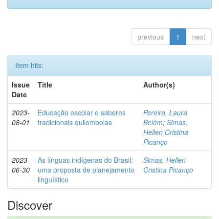
previous
1
next
Item hits:
Issue
Title
Author(s)
Date
2023-
Educação escolar e saberes
Pereira, Laura
08-01
tradicionais quilombolas
Belém
;
Simas,
Hellen Cristina
Picanço
2023-
As línguas indígenas do Brasil:
Simas, Hellen
06-30
uma proposta de planejamento
Cristina Picanço
linguístico
Discover