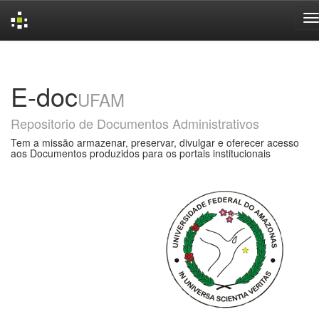
Skip
navigation
E-doc
UFAM
Repositorio de Documentos Administrativos
Tem a missão armazenar, preservar, divulgar e oferecer acesso
aos Documentos produzidos para os portais institucionais