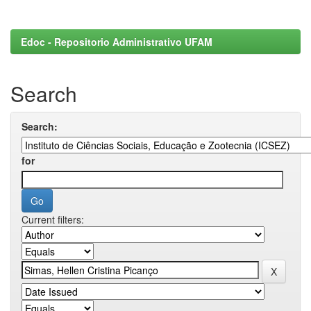
Edoc - Repositorio Administrativo UFAM
Search
Search:
for
Current filters: