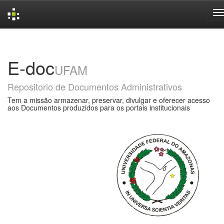
Skip
navigation
E-doc
UFAM
Repositorio de Documentos Administrativos
Tem a missão armazenar, preservar, divulgar e oferecer acesso
aos Documentos produzidos para os portais institucionais