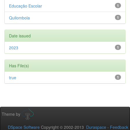
Educação Escolar
1
Quilombola
1
Date issued
2023
1
Has File(s)
true
1
Theme by
DSpace Software
Copyright © 2002-2013
Duraspace
-
Feedback