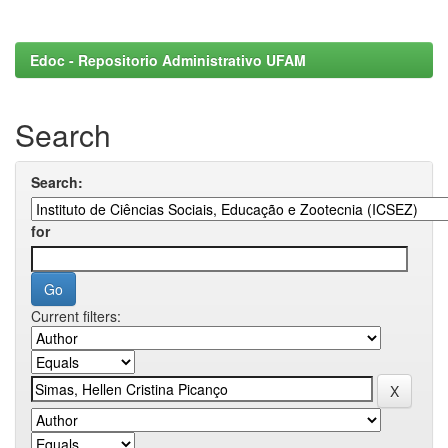
Edoc - Repositorio Administrativo UFAM
Search
Search:
for
Current filters: