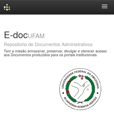
Skip
navigation
E-doc
UFAM
Repositorio de Documentos Administrativos
Tem a missão armazenar, preservar, divulgar e oferecer acesso
aos Documentos produzidos para os portais institucionais