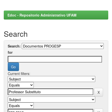
Edoc - Repositorio Administrativo UFAM
Search
Search:
for
Current filters: