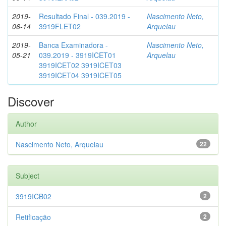
2019-
Resultado Final - 039.2019 -
Nascimento Neto,
06-14
3919FLET02
Arquelau
2019-
Banca Examinadora -
Nascimento Neto,
05-21
039.2019 - 3919ICET01
Arquelau
3919ICET02 3919ICET03
3919ICET04 3919ICET05
Discover
Author
Nascimento Neto, Arquelau
22
Subject
3919ICB02
2
Retificação
2