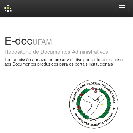
Skip
navigation
E-doc
UFAM
Repositorio de Documentos Administrativos
Tem a missão armazenar, preservar, divulgar e oferecer acesso
aos Documentos produzidos para os portais institucionais