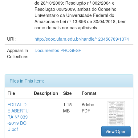
de 28/10/2009; Resolução nº 002/2004 e
Resolução 008/2009, ambas do Conselho
Universitário da Universidade Federal do
Amazonas e Lei nº 13.656 de 30/04/2018, bem
como demais normas aplicáveis.
URI:
http://edoc.ufam.edu.br/handle/123456789/1374
Appears in
Documentos PROGESP
Collections:
Files in This Item:
File
Description
Size
Format
EDITAL D
1.15
Adobe
E ABERTU
MB
PDF
RA Nº 039
-2019 DO
U.pdf
View/Open