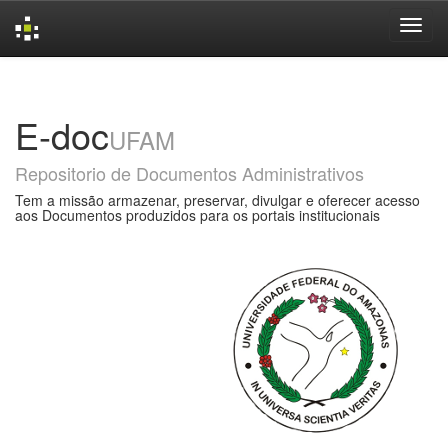
Skip
navigation
E-doc
UFAM
Repositorio de Documentos Administrativos
Tem a missão armazenar, preservar, divulgar e oferecer acesso
aos Documentos produzidos para os portais institucionais