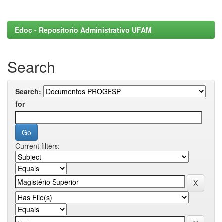
Edoc - Repositorio Administrativo UFAM
Search
Search:
for
Current filters: