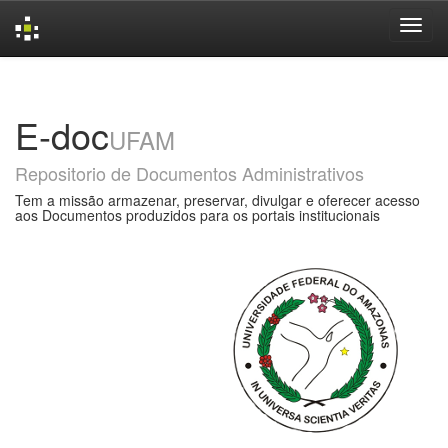
Skip
navigation
E-doc
UFAM
Repositorio de Documentos Administrativos
Tem a missão armazenar, preservar, divulgar e oferecer acesso
aos Documentos produzidos para os portais institucionais