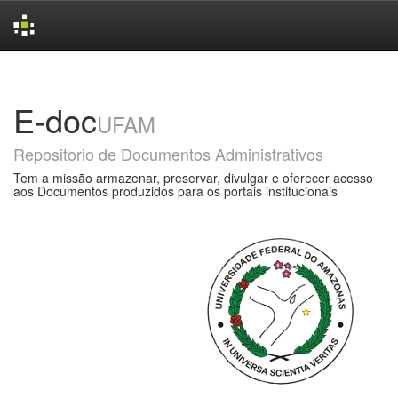
Skip
navigation
E-doc
UFAM
Repositorio de Documentos Administrativos
Tem a missão armazenar, preservar, divulgar e oferecer acesso
aos Documentos produzidos para os portais institucionais