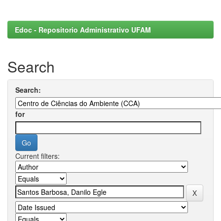
Edoc - Repositorio Administrativo UFAM
Search
Search:
for
Current filters: