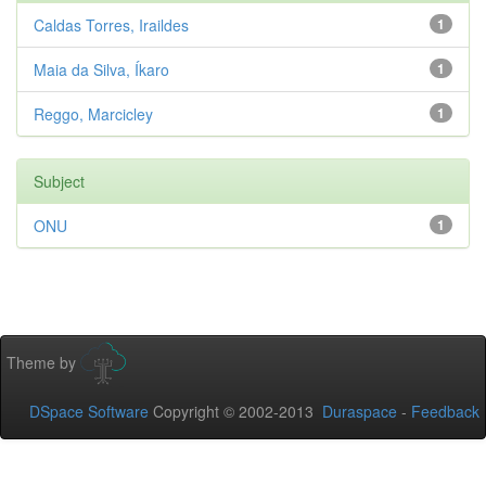
Caldas Torres, Iraildes
1
Maia da Silva, Íkaro
1
Reggo, Marcicley
1
Subject
ONU
1
Theme by
DSpace Software
Copyright © 2002-2013
Duraspace
-
Feedback