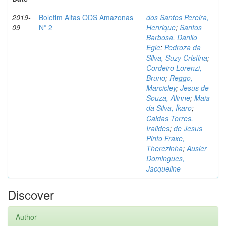
2019-
Boletim Altas ODS Amazonas
dos Santos Pereira,
09
Nº 2
Henrique
;
Santos
Barbosa, Danilo
Egle
;
Pedroza da
Silva, Suzy Cristina
;
Cordeiro Lorenzi,
Bruno
;
Reggo,
Marcicley
;
Jesus de
Souza, Alinne
;
Maia
da Silva, Íkaro
;
Caldas Torres,
Iraildes
;
de Jesus
Pinto Fraxe,
Therezinha
;
Ausier
Domingues,
Jacqueline
Discover
Author