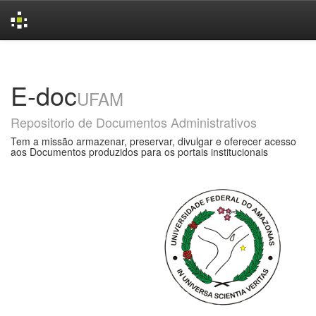
Skip
navigation
E-doc
UFAM
Repositorio de Documentos Administrativos
Tem a missão armazenar, preservar, divulgar e oferecer acesso
aos Documentos produzidos para os portais institucionais