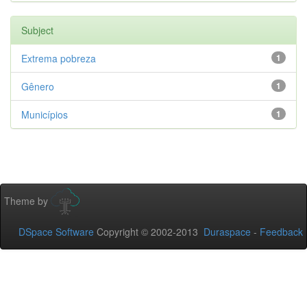
Subject
Extrema pobreza
1
Gênero
1
Municípios
1
Theme by
DSpace Software
Copyright © 2002-2013
Duraspace
-
Feedback