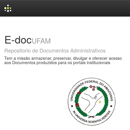
Skip
navigation
E-doc
UFAM
Repositorio de Documentos Administrativos
Tem a missão armazenar, preservar, divulgar e oferecer acesso
aos Documentos produzidos para os portais institucionais