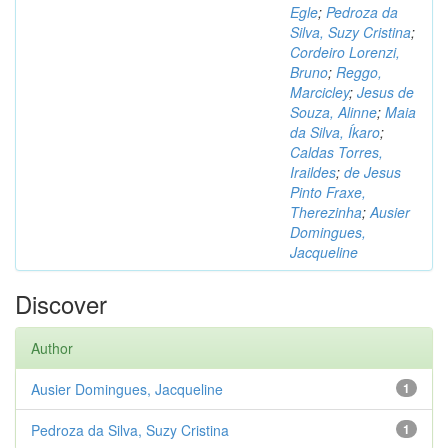
Egle
;
Pedroza da
Silva, Suzy Cristina
;
Cordeiro Lorenzi,
Bruno
;
Reggo,
Marcicley
;
Jesus de
Souza, Alinne
;
Maia
da Silva, Íkaro
;
Caldas Torres,
Iraildes
;
de Jesus
Pinto Fraxe,
Therezinha
;
Ausier
Domingues,
Jacqueline
Discover
Author
Ausier Domingues, Jacqueline
1
Pedroza da Silva, Suzy Cristina
1