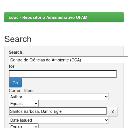
Edoc - Repositorio Administrativo UFAM
Search
Search:
for
Current filters: