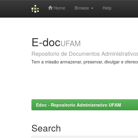
Home
Browse
Help
Skip
navigation
E-doc
UFAM
Repositorio de Documentos Administrativo
Tem a missão armazenar, preservar, divulgar e oferec
Edoc - Repositorio Administrativo UFAM
Search