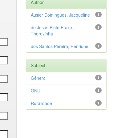
Author
Ausier Domingues, Jacqueline
1
de Jesus Pinto Fraxe,
1
Therezinha
dos Santos Pereira, Henrique
1
Subject
Gênero
1
ONU
1
Ruralidade
1