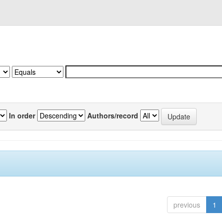
In order
Authors/record
previous
1