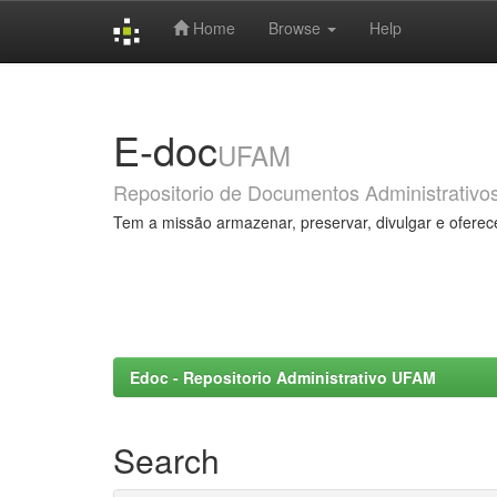
Home
Browse
Help
Skip
navigation
E-doc
UFAM
Repositorio de Documentos Administrativo
Tem a missão armazenar, preservar, divulgar e oferec
Edoc - Repositorio Administrativo UFAM
Search