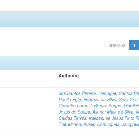
previous
1
Author(s)
dos Santos Pereira, Henrique
;
Santos Ba
Danilo Egle
;
Pedroza da Silva, Suzy Crist
Cordeiro Lorenzi, Bruno
;
Reggo, Marcicl
Jesus de Souza, Alinne
;
Maia da Silva, Í
Caldas Torres, Iraildes
;
de Jesus Pinto F
Therezinha
;
Ausier Domingues, Jacqueli