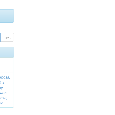
next
rbosa,
ina
;
ey
;
karo
;
raxe,
ne