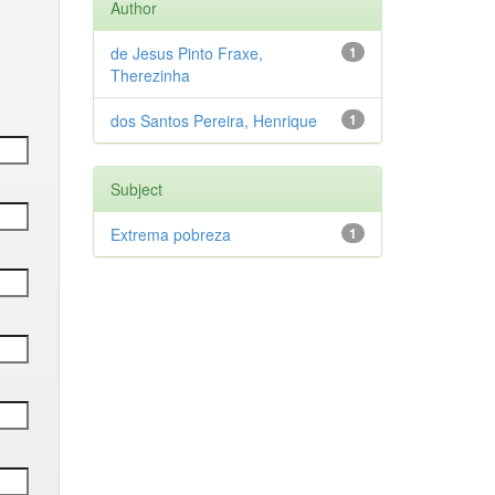
Author
de Jesus Pinto Fraxe,
1
Therezinha
dos Santos Pereira, Henrique
1
Subject
Extrema pobreza
1