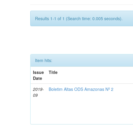
Results 1-1 of 1 (Search time: 0.005 seconds).
Item hits:
Issue
Title
Date
2019-
Boletim Altas ODS Amazonas Nº 2
09