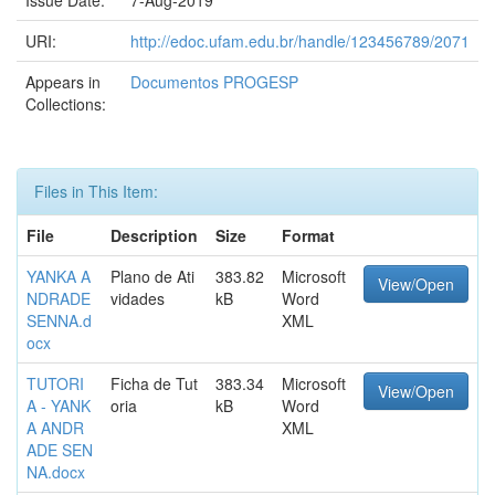
Issue Date:
7-Aug-2019
URI:
http://edoc.ufam.edu.br/handle/123456789/2071
Appears in
Documentos PROGESP
Collections:
Files in This Item:
File
Description
Size
Format
YANKA A
Plano de Ati
383.82
Microsoft
View/Open
NDRADE
vidades
kB
Word
SENNA.d
XML
ocx
TUTORI
Ficha de Tut
383.34
Microsoft
View/Open
A - YANK
oria
kB
Word
A ANDR
XML
ADE SEN
NA.docx