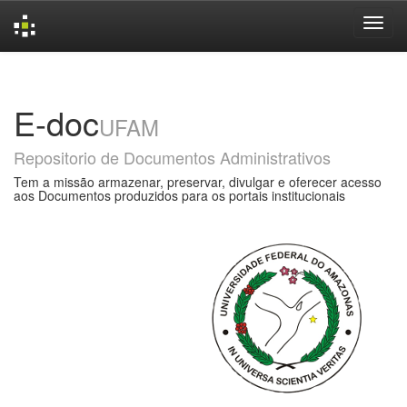
Skip
navigation
E-doc
UFAM
Repositorio de Documentos Administrativos
Tem a missão armazenar, preservar, divulgar e oferecer acesso
aos Documentos produzidos para os portais institucionais