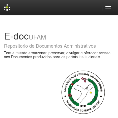
Skip
navigation
E-doc
UFAM
Repositorio de Documentos Administrativos
Tem a missão armazenar, preservar, divulgar e oferecer acesso
aos Documentos produzidos para os portais institucionais