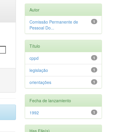
Autor
Comissão Permanente de
1
Pessoal Do...
Título
cppd
1
legislação
1
orientações
1
Fecha de lanzamiento
1992
1
Has File(s)