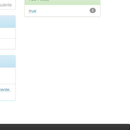
guiente
true
1
cente,