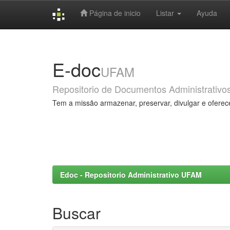
Página de inicio
Listar
Ayuda
Skip
navigation
E-doc
UFAM
Repositorio de Documentos Administrativo
Tem a missão armazenar, preservar, divulgar e oferec
Edoc - Repositorio Administrativo UFAM
Buscar