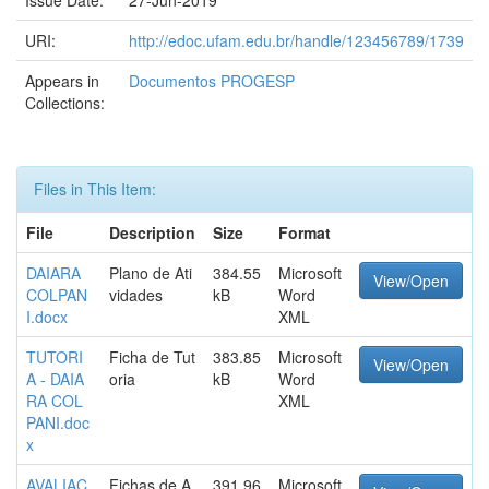
Issue Date:
27-Jun-2019
URI:
http://edoc.ufam.edu.br/handle/123456789/1739
Appears in
Documentos PROGESP
Collections:
Files in This Item:
File
Description
Size
Format
DAIARA
Plano de Ati
384.55
Microsoft
View/Open
COLPAN
vidades
kB
Word
I.docx
XML
TUTORI
Ficha de Tut
383.85
Microsoft
View/Open
A - DAIA
oria
kB
Word
RA COL
XML
PANI.doc
x
AVALIAÇ
Fichas de A
391.96
Microsoft