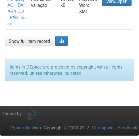
View/Open
ÃO - DAI
valiação
kB
Word
ARA CO
XML
LPANI.do
cx
Show full item record
Items in DSpace are protected by copyright, with all rights
reserved, unless otherwise indicated.
Theme by
DSpace Software
Copyright © 2002-2013
Duraspace
-
Feedback