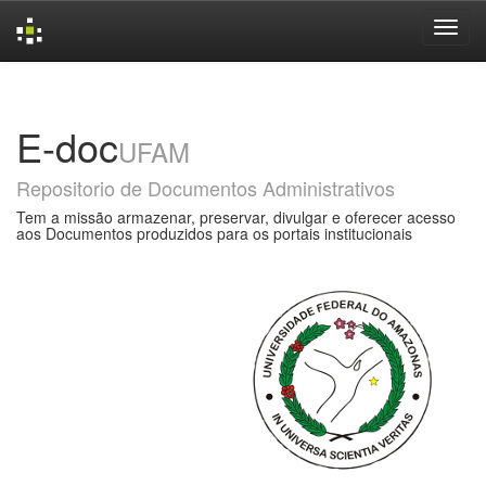
Skip
navigation
E-doc
UFAM
Repositorio de Documentos Administrativos
Tem a missão armazenar, preservar, divulgar e oferecer acesso
aos Documentos produzidos para os portais institucionais