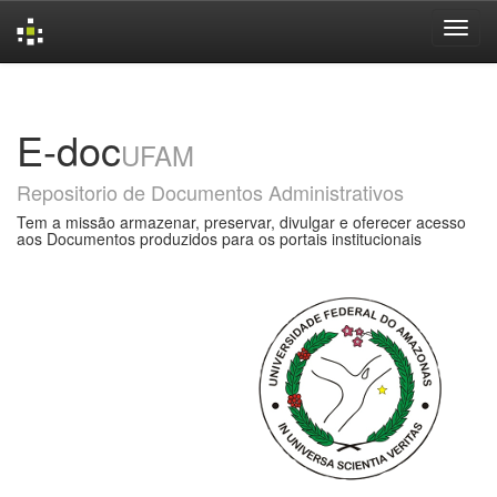
Skip
navigation
E-doc
UFAM
Repositorio de Documentos Administrativos
Tem a missão armazenar, preservar, divulgar e oferecer acesso
aos Documentos produzidos para os portais institucionais