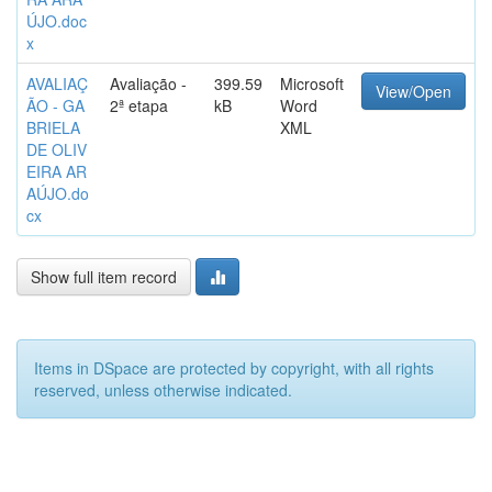
ÚJO.doc
x
AVALIAÇ
Avaliação -
399.59
Microsoft
View/Open
ÃO - GA
2ª etapa
kB
Word
BRIELA
XML
DE OLIV
EIRA AR
AÚJO.do
cx
Show full item record
Items in DSpace are protected by copyright, with all rights
reserved, unless otherwise indicated.