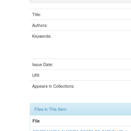
Title:
Authors:
Keywords:
Issue Date:
URI:
Appears in Collections:
Files in This Item:
File