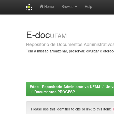
Home
Browse
Help
Skip
navigation
E-doc
UFAM
Repositorio de Documentos Administrativo
Tem a missão armazenar, preservar, divulgar e oferec
Edoc - Repositorio Administrativo UFAM
Univ
Documentos PROGESP
Please use this identifier to cite or link to this item: