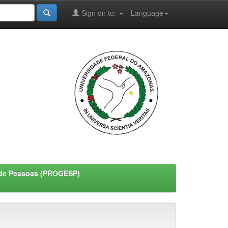
Sign on to:
Language
o de Pessoas (PROGESP)