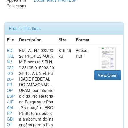
Appears in
Documentos PROPESP
Collections:
Files in This Item:
File
Description
Size
Format
EDI
EDITAL N.º 022/20
315.49
Adobe
TAL
26-PROPESP/UFA
kB
PDF
N.º
M Processo SEI N.
022
° 23105.015902/20
-20
26-15. A UNIVERS
View/Open
26-
IDADE FEDERAL
PR
DO AMAZONAS -
OP
UFAM, por intermé
ESP
dio da Pró-Reitoria
-UF
de Pesquisa e Pós
AM-
-Graduação - PRO
PP
PESP, torna públic
GBI
a a abertura de ins
OT
crições para o Exa