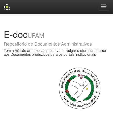
Skip
navigation
E-doc
UFAM
Repositorio de Documentos Administrativos
Tem a missão armazenar, preservar, divulgar e oferecer acesso
aos Documentos produzidos para os portais institucionais