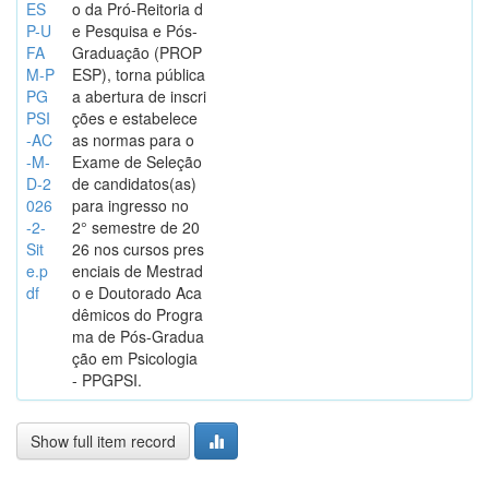
ES
o da Pró-Reitoria d
P-U
e Pesquisa e Pós-
FA
Graduação (PROP
M-P
ESP), torna pública
PG
a abertura de inscri
PSI
ções e estabelece
-AC
as normas para o
-M-
Exame de Seleção
D-2
de candidatos(as)
026
para ingresso no
-2-
2° semestre de 20
Sit
26 nos cursos pres
e.p
enciais de Mestrad
df
o e Doutorado Aca
dêmicos do Progra
ma de Pós-Gradua
ção em Psicologia
- PPGPSI.
Show full item record