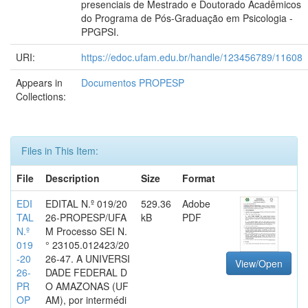
presenciais de Mestrado e Doutorado Acadêmicos
do Programa de Pós-Graduação em Psicologia -
PPGPSI.
URI:
https://edoc.ufam.edu.br/handle/123456789/11608
Appears in
Documentos PROPESP
Collections:
Files in This Item:
File
Description
Size
Format
EDI
EDITAL N.º 019/20
529.36
Adobe
TAL
26-PROPESP/UFA
kB
PDF
N.º
M Processo SEI N.
019
° 23105.012423/20
-20
26-47. A UNIVERSI
View/Open
26-
DADE FEDERAL D
PR
O AMAZONAS (UF
OP
AM), por intermédi