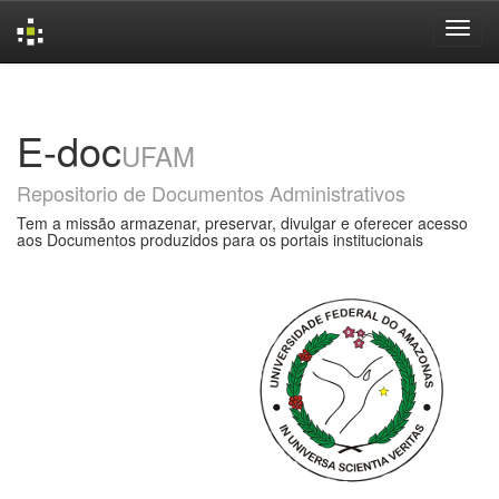
Skip
navigation
E-doc
UFAM
Repositorio de Documentos Administrativos
Tem a missão armazenar, preservar, divulgar e oferecer acesso
aos Documentos produzidos para os portais institucionais