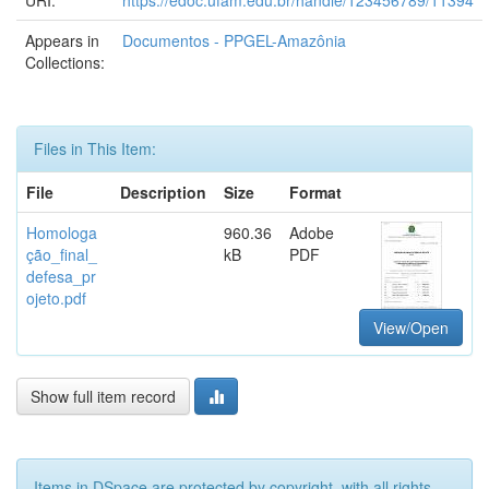
URI:
https://edoc.ufam.edu.br/handle/123456789/11394
Appears in
Documentos - PPGEL-Amazônia
Collections:
Files in This Item:
File
Description
Size
Format
Homologa
960.36
Adobe
ção_final_
kB
PDF
defesa_pr
ojeto.pdf
View/Open
Show full item record
Items in DSpace are protected by copyright, with all rights