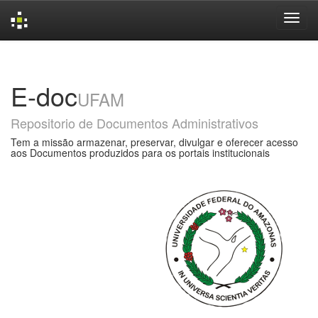
Skip
navigation
E-doc
UFAM
Repositorio de Documentos Administrativos
Tem a missão armazenar, preservar, divulgar e oferecer acesso
aos Documentos produzidos para os portais institucionais