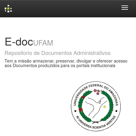
Skip
navigation
E-doc
UFAM
Repositorio de Documentos Administrativos
Tem a missão armazenar, preservar, divulgar e oferecer acesso
aos Documentos produzidos para os portais institucionais