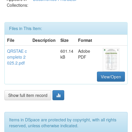
Collections:
Files in This Item:
File
Description
Size
Format
QRSTAE c
601.14
Adobe
ompleto 2
kB
PDF
025.2.pdf
View/Open
Show full item record
Items in DSpace are protected by copyright, with all rights
reserved, unless otherwise indicated.