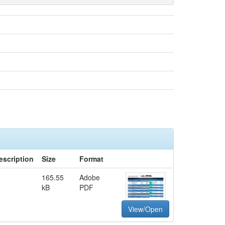
escription
Size
Format
165.55
Adobe
kB
PDF
View/Open