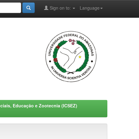
Sign on to:
Language
ociais, Educação e Zootecnia (ICSEZ)