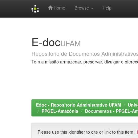
Home
Browse
Help
Skip
navigation
E-doc
UFAM
Repositorio de Documentos Administrativo
Tem a missão armazenar, preservar, divulgar e oferec
Edoc - Repositorio Administrativo UFAM
Univ
PPGEL-Amazônia
Documentos - PPGEL-Am
Please use this identifier to cite or link to this item: