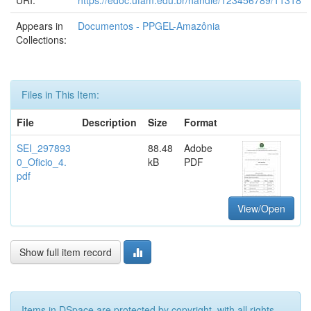
URI:
https://edoc.ufam.edu.br/handle/123456789/11318
Appears in
Documentos - PPGEL-Amazônia
Collections:
Files in This Item:
File
Description
Size
Format
SEI_297893
88.48
Adobe
0_Oficio_4.
kB
PDF
pdf
View/Open
Show full item record
Items in DSpace are protected by copyright, with all rights