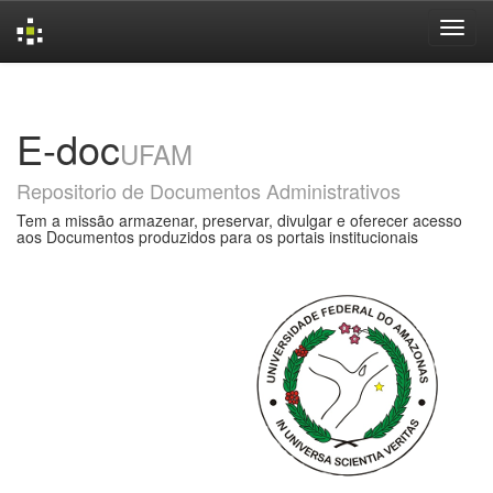
Skip
navigation
E-doc
UFAM
Repositorio de Documentos Administrativos
Tem a missão armazenar, preservar, divulgar e oferecer acesso
aos Documentos produzidos para os portais institucionais