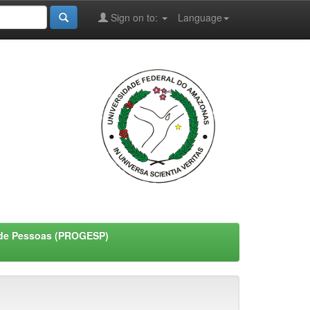
Sign on to:
Language
o de Pessoas (PROGESP)