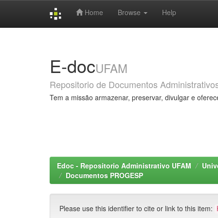
Home
Browse
Help
Skip
navigation
E-doc
UFAM
Repositorio de Documentos Administrativo
Tem a missão armazenar, preservar, divulgar e oferec
Edoc - Repositorio Administrativo UFAM
Univ
Documentos PROGESP
Please use this identifier to cite or link to this item: