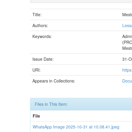
Title:
Mest
Authors:
Less
Keywords:
Admi
(PRO
Mestr
Issue Date:
31-O
URI:
http
Appears in Collections:
Doc
Files in This Item:
File
WhatsApp Image 2025-10-31 at 10.08.41.jpeg