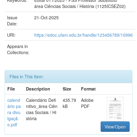
Keywords:
Edital 011/2025 - PSS Professor Substituto
área Ciências Sociais / História (1125ICSEZ02)
Issue
21-Oct-2025
Date:
URI:
https://edoc.ufam.edu.br/handle/123456789/10996
Appears in
Collections:
Files in This Item:
File
Description
Size
Format
calend
Calendário Defi
435.79
Adobe
ário pa
nitivo_área Ciên
kB
PDF
ra divu
cias Sociais / Hi
lgaçã
stória
o.pdf
View/Open