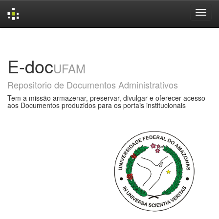
Skip
navigation
E-doc
UFAM
Repositorio de Documentos Administrativos
Tem a missão armazenar, preservar, divulgar e oferecer acesso
aos Documentos produzidos para os portais institucionais