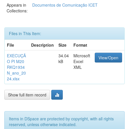
Appears in
Documentos de Comunicação ICET
Collections:
Files in This Item:
File
Description
Size
Format
EXECUÇÃ
34.04
Microsoft
View/Open
O PI M20
kB
Excel
RKQ1934
XML
N_ano_20
24.xlsx
Show full item record
Items in DSpace are protected by copyright, with all rights
reserved, unless otherwise indicated.