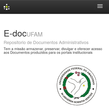
Skip
navigation
E-doc
UFAM
Repositorio de Documentos Administrativos
Tem a missão armazenar, preservar, divulgar e oferecer acesso
aos Documentos produzidos para os portais institucionais