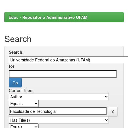
Edoc - Repositorio Administrativo UFAM
Search
Search:
for
Current filters: