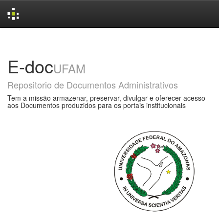
Skip
navigation
E-doc
UFAM
Repositorio de Documentos Administrativos
Tem a missão armazenar, preservar, divulgar e oferecer acesso
aos Documentos produzidos para os portais institucionais