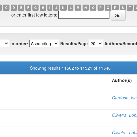
C
D
E
F
G
H
I
J
K
L
M
N
O
P
Q
R
S
T
or enter first few letters:
In order:
Results/Page
Authors/Record
Showing results 11502 to 11521 of 11546
Author(s)
Cardoso, Isa
Oliveira, Loh
Oliveira, Loh