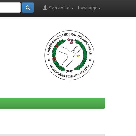
Sign on to:
Language