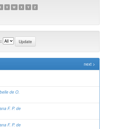
U
V
W
X
Y
Z
:
next >
belle de O.
ana F. P. de
ana F. P. de