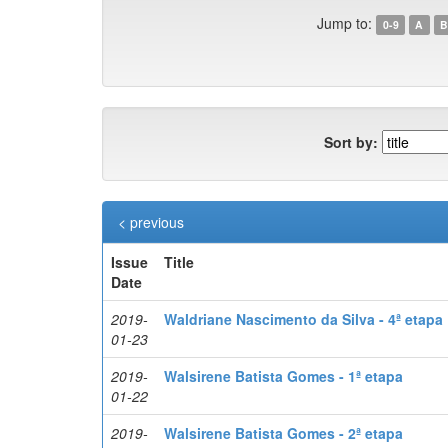
Jump to:
0-9
A
B
Sort by:
< previous
Issue
Title
Date
2019-
Waldriane Nascimento da Silva - 4ª etapa
01-23
2019-
Walsirene Batista Gomes - 1ª etapa
01-22
2019-
Walsirene Batista Gomes - 2ª etapa