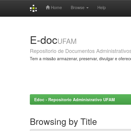
Home
Browse
Help
Skip
navigation
E-doc
UFAM
Repositorio de Documentos Administrativo
Tem a missão armazenar, preservar, divulgar e oferec
Edoc - Repositorio Administrativo UFAM
Browsing by Title