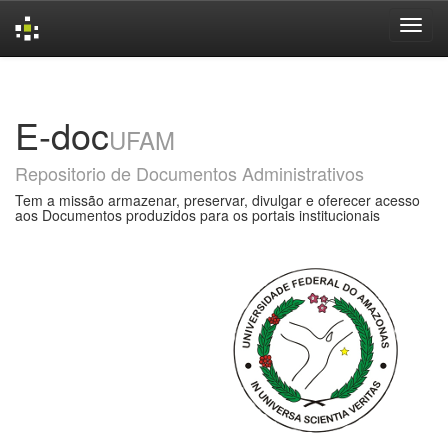
Skip
navigation
E-doc
UFAM
Repositorio de Documentos Administrativos
Tem a missão armazenar, preservar, divulgar e oferecer acesso
aos Documentos produzidos para os portais institucionais