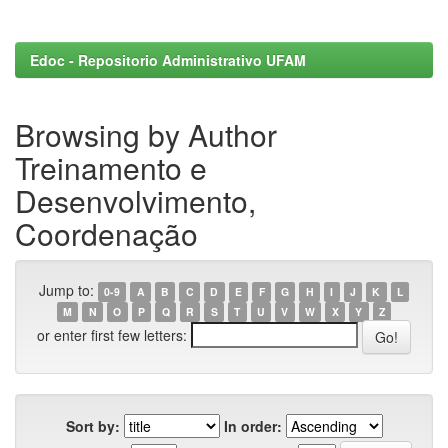
Edoc - Repositorio Administrativo UFAM
Browsing by Author
Treinamento e
Desenvolvimento,
Coordenação
Jump to:
0-9
A
B
C
D
E
F
G
H
I
J
K
L
M
N
O
P
Q
R
S
T
U
V
W
X
Y
Z
or enter first few letters:
Sort by:
In order: