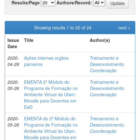
Results/Page
Authors/Record:
Showing results 1 to 20 of 24
next >
Issue
Title
Author(s)
Date
2020-
Ações internas orgãos
Treinamento e
04-28
parceiros
Desenvolvimento,
Coordenação
2020-
EMENTA 2º Módulo do
Treinamento e
05-26
Programa de Formação no
Desenvolvimento,
Ambiente Virtual da Ufam:
Coordenação
Moodle para Docentes em
EaD
2020-
EMENTA do 2º Módulo do
Treinamento e
05-26
Programa de Formação no
Desenvolvimento,
Ambiente Virtual da Ufam:
Coordenação
Moodle para Docentes em