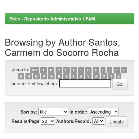
Edoc - Repositorio Administrativo UFAM
Browsing by Author Santos,
Carmem do Socorro Rocha
Jump to:
0-9
A
B
C
D
E
F
G
H
I
J
K
L
M
N
O
P
Q
R
S
T
U
V
W
X
Y
Z
or enter first few letters:
Sort by:
In order:
Results/Page
Authors/Record: