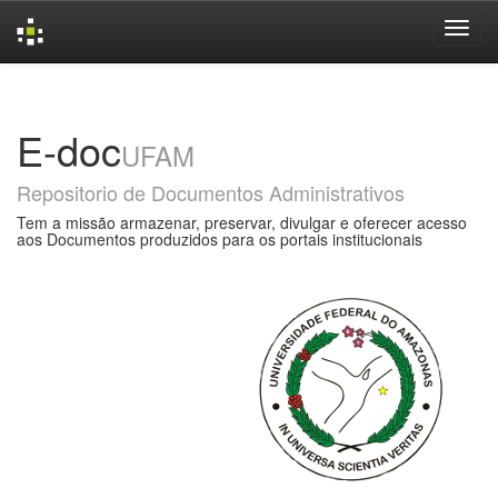
Skip
navigation
E-doc
UFAM
Repositorio de Documentos Administrativos
Tem a missão armazenar, preservar, divulgar e oferecer acesso
aos Documentos produzidos para os portais institucionais