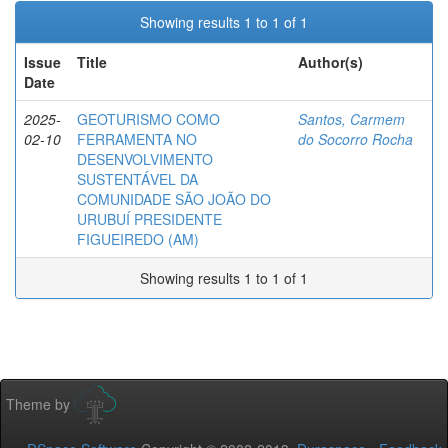
Showing results 1 to 1 of 1
Issue
Title
Author(s)
Date
2025-
GEOTURISMO COMO
Santos, Carmem
02-10
FERRAMENTA NO
do Socorro Rocha
DESENVOLVIMENTO
SUSTENTÁVEL DA
COMUNIDADE SÃO JOÃO DO
URUBUÍ PRESIDENTE
FIGUEIREDO (AM)
Showing results 1 to 1 of 1
Theme by