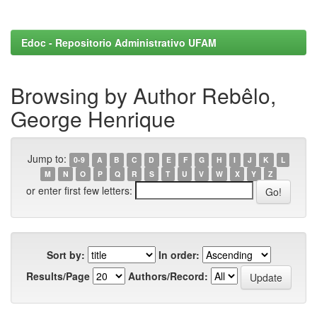
Edoc - Repositorio Administrativo UFAM
Browsing by Author Rebêlo,
George Henrique
Jump to:
0-9
A
B
C
D
E
F
G
H
I
J
K
L
M
N
O
P
Q
R
S
T
U
V
W
X
Y
Z
or enter first few letters:
Sort by:
In order:
Results/Page
Authors/Record: