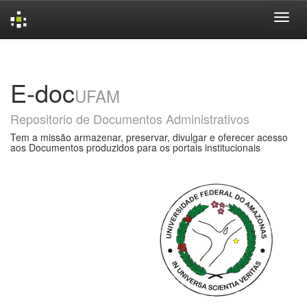
Skip
navigation
E-doc
UFAM
Repositorio de Documentos Administrativos
Tem a missão armazenar, preservar, divulgar e oferecer acesso
aos Documentos produzidos para os portais institucionais