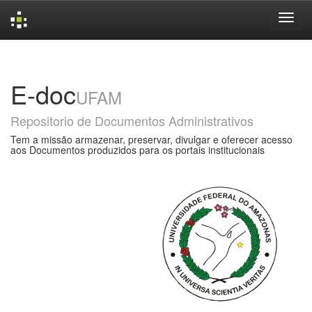
Skip
navigation
E-doc
UFAM
Repositorio de Documentos Administrativos
Tem a missão armazenar, preservar, divulgar e oferecer acesso
aos Documentos produzidos para os portais institucionais