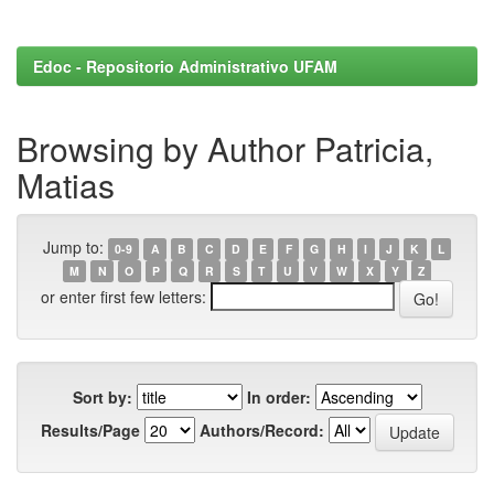
Edoc - Repositorio Administrativo UFAM
Browsing by Author Patricia,
Matias
Jump to:
0-9
A
B
C
D
E
F
G
H
I
J
K
L
M
N
O
P
Q
R
S
T
U
V
W
X
Y
Z
or enter first few letters:
Sort by:
In order:
Results/Page
Authors/Record: