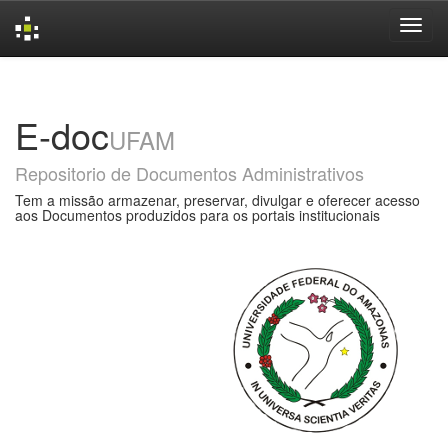
Skip
navigation
E-doc
UFAM
Repositorio de Documentos Administrativos
Tem a missão armazenar, preservar, divulgar e oferecer acesso
aos Documentos produzidos para os portais institucionais