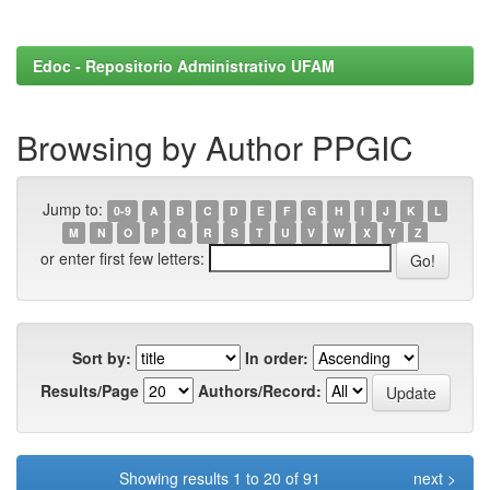
Edoc - Repositorio Administrativo UFAM
Browsing by Author PPGIC
Jump to:
0-9
A
B
C
D
E
F
G
H
I
J
K
L
M
N
O
P
Q
R
S
T
U
V
W
X
Y
Z
or enter first few letters:
Sort by:
In order:
Results/Page
Authors/Record:
Showing results 1 to 20 of 91
next >