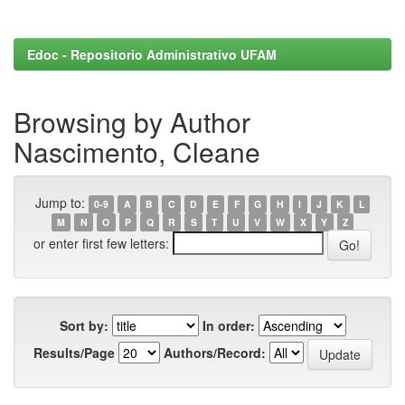
Edoc - Repositorio Administrativo UFAM
Browsing by Author
Nascimento, Cleane
Jump to:
0-9
A
B
C
D
E
F
G
H
I
J
K
L
M
N
O
P
Q
R
S
T
U
V
W
X
Y
Z
or enter first few letters:
Sort by:
In order:
Results/Page
Authors/Record: