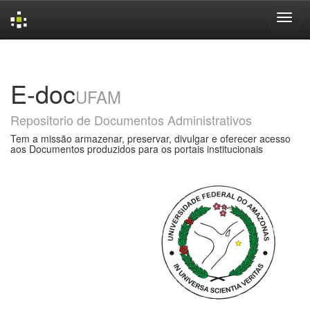
Skip
navigation
E-doc
UFAM
Repositorio de Documentos Administrativos
Tem a missão armazenar, preservar, divulgar e oferecer acesso
aos Documentos produzidos para os portais institucionais