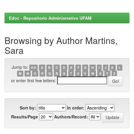
Edoc - Repositorio Administrativo UFAM
Browsing by Author Martins,
Sara
Jump to:
0-9
A
B
C
D
E
F
G
H
I
J
K
L
M
N
O
P
Q
R
S
T
U
V
W
X
Y
Z
or enter first few letters:
Sort by:
In order:
Results/Page
Authors/Record: