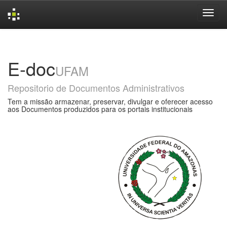
Skip
navigation
E-doc
UFAM
Repositorio de Documentos Administrativos
Tem a missão armazenar, preservar, divulgar e oferecer acesso
aos Documentos produzidos para os portais institucionais