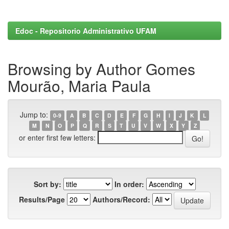
Edoc - Repositorio Administrativo UFAM
Browsing by Author Gomes
Mourão, Maria Paula
Jump to:
0-9
A
B
C
D
E
F
G
H
I
J
K
L
M
N
O
P
Q
R
S
T
U
V
W
X
Y
Z
or enter first few letters:
Sort by:
In order:
Results/Page
Authors/Record: