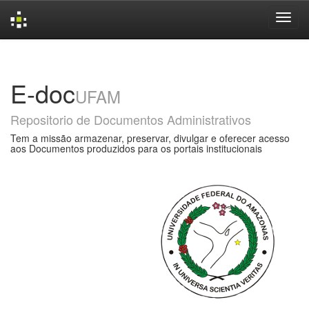
Skip
navigation
E-doc
UFAM
Repositorio de Documentos Administrativos
Tem a missão armazenar, preservar, divulgar e oferecer acesso
aos Documentos produzidos para os portais institucionais