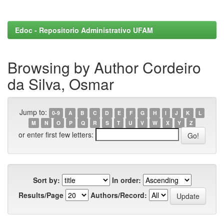
Edoc - Repositorio Administrativo UFAM
Browsing by Author Cordeiro
da Silva, Osmar
Jump to:
0-9
A
B
C
D
E
F
G
H
I
J
K
L
M
N
O
P
Q
R
S
T
U
V
W
X
Y
Z
or enter first few letters:
Sort by:
In order:
Results/Page
Authors/Record: