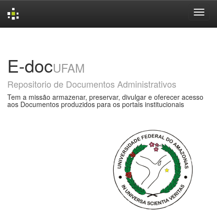
Skip
navigation
E-doc
UFAM
Repositorio de Documentos Administrativos
Tem a missão armazenar, preservar, divulgar e oferecer acesso
aos Documentos produzidos para os portais institucionais