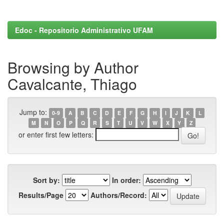
Edoc - Repositorio Administrativo UFAM
Browsing by Author
Cavalcante, Thiago
Jump to:
0-9
A
B
C
D
E
F
G
H
I
J
K
L
M
N
O
P
Q
R
S
T
U
V
W
X
Y
Z
or enter first few letters:
Sort by:
In order:
Results/Page
Authors/Record: