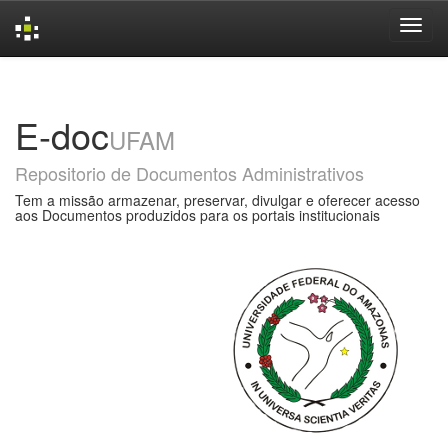
Skip
navigation
E-doc
UFAM
Repositorio de Documentos Administrativos
Tem a missão armazenar, preservar, divulgar e oferecer acesso
aos Documentos produzidos para os portais institucionais