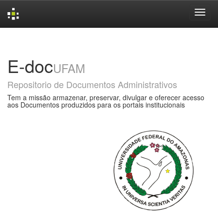
Skip
navigation
E-doc
UFAM
Repositorio de Documentos Administrativos
Tem a missão armazenar, preservar, divulgar e oferecer acesso
aos Documentos produzidos para os portais institucionais