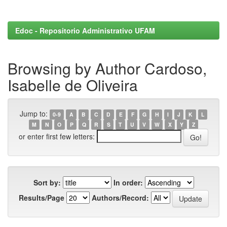
Edoc - Repositorio Administrativo UFAM
Browsing by Author Cardoso,
Isabelle de Oliveira
Jump to:
0-9
A
B
C
D
E
F
G
H
I
J
K
L
M
N
O
P
Q
R
S
T
U
V
W
X
Y
Z
or enter first few letters:
Sort by:
In order:
Results/Page
Authors/Record: