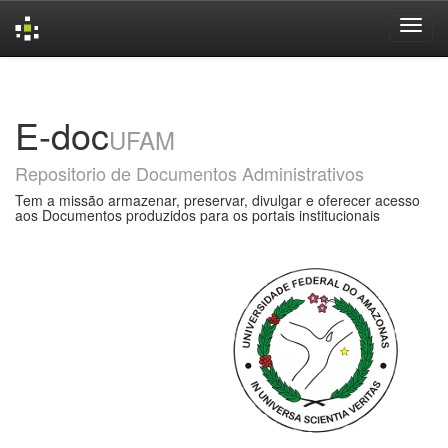
Skip
navigation
E-doc
UFAM
Repositorio de Documentos Administrativos
Tem a missão armazenar, preservar, divulgar e oferecer acesso
aos Documentos produzidos para os portais institucionais