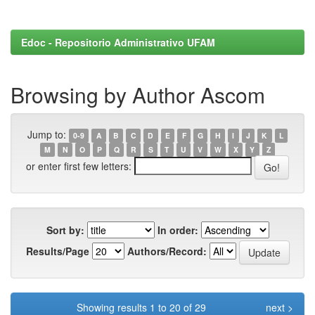
Edoc - Repositorio Administrativo UFAM
Browsing by Author Ascom
Jump to:
0-9
A
B
C
D
E
F
G
H
I
J
K
L
M
N
O
P
Q
R
S
T
U
V
W
X
Y
Z
or enter first few letters:
Sort by:
In order:
Results/Page
Authors/Record:
Showing results 1 to 20 of 29
next >