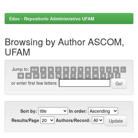
Edoc - Repositorio Administrativo UFAM
Browsing by Author ASCOM,
UFAM
Jump to:
0-9
A
B
C
D
E
F
G
H
I
J
K
L
M
N
O
P
Q
R
S
T
U
V
W
X
Y
Z
or enter first few letters:
Sort by:
In order:
Results/Page
Authors/Record: