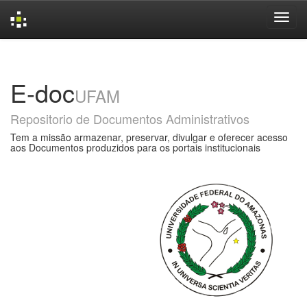
Skip
navigation
E-doc
UFAM
Repositorio de Documentos Administrativos
Tem a missão armazenar, preservar, divulgar e oferecer acesso
aos Documentos produzidos para os portais institucionais