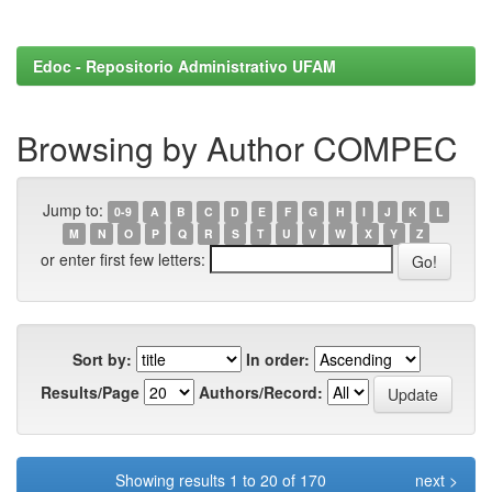
Edoc - Repositorio Administrativo UFAM
Browsing by Author COMPEC
Jump to:
0-9
A
B
C
D
E
F
G
H
I
J
K
L
M
N
O
P
Q
R
S
T
U
V
W
X
Y
Z
or enter first few letters:
Sort by:
In order:
Results/Page
Authors/Record:
Showing results 1 to 20 of 170
next >